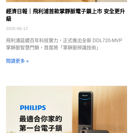
經濟日報｜飛利浦首款掌靜脈電子鎖上市 安全更升
級
2026-06-12
飛利浦延續百年科技實力，正式推出全新 DDL720-MVP
掌靜脈智慧門鎖，首度將「掌靜脈辨識技術」
閱讀更多 »