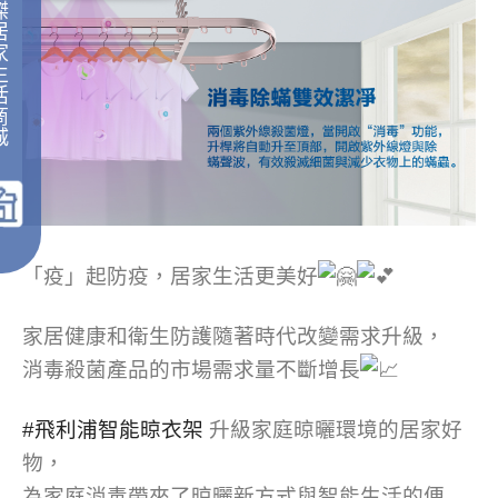
傑
居
家
生
活
商
城
｜
「疫」起防疫，居家生活更美好
家居健康和衛生防護隨著時代改變需求升級，
消毒殺菌產品的市場需求量不斷增長
#飛利浦智能晾衣架
升級家庭晾曬環境的居家好
物，
為家庭消毒帶來了晾曬新方式與智能生活的便