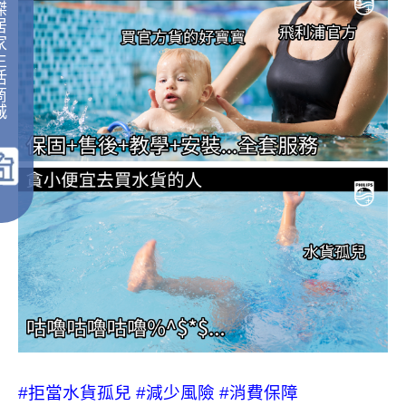
傑
居
家
生
活
商
城
｜
#拒當水貨孤兒
#減少風險
#消費保障