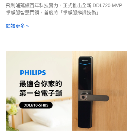
飛利浦延續百年科技實力，正式推出全新 DDL720-MVP
掌靜脈智慧門鎖，首度將「掌靜脈辨識技術」
閱讀更多 »