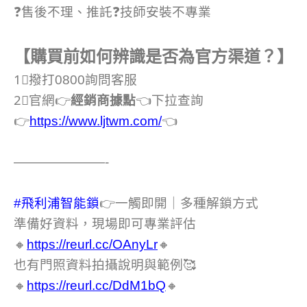
❓售後不理、推託❓技師安裝不專業
【購買前如何辨識是否為官方渠道？】
1⃣撥打0800詢問客服
2⃣官網👉
經銷商據點
👈下拉查詢
👉
https://www.ljtwm.com/
👈
———————-
#飛利浦智能鎖
👉一觸即開｜多種解鎖方式
準備好資料，現場即可專業評估
🔸
https://reurl.cc/OAnyLr
🔸
也有門照資料拍攝說明與範例🥰
🔸
https://reurl.cc/DdM1bQ
🔸