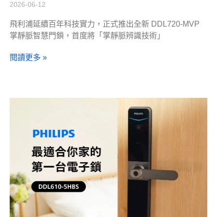
2026-06-12
飛利浦延續百年科技實力，正式推出全新 DDL720-MVP
掌靜脈智慧門鎖，首度將「掌靜脈辨識技術」
閱讀更多 »