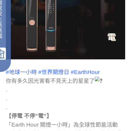
傑
居
家
生
活
商
城
｜
#地球一小時
#世界關燈日
#EarthHour
你有多久因光害看不見天上的星星了
.
.
.
【停電 不停”電”】
「Earth Hour 關燈一小時」為全球性節能活動