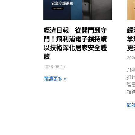
經濟日報｜從開門到守
經
門！飛利浦電子鎖持續
掌
以技術深化居家安全體
更
驗
202
2026-06-17
飛
推出
閱讀更多 »
智
技
閱讀