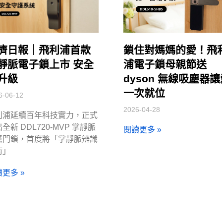
濟日報｜飛利浦首款
鎖住對媽媽的愛！飛
靜脈電子鎖上市 安全
浦電子鎖母親節送
升級
dyson 無線吸塵器
一次就位
6-06-12
2026-04-28
利浦延續百年科技實力，正式
全新 DDL720-MVP 掌靜脈
閱讀更多 »
慧門鎖，首度將「掌靜脈辨識
術」
更多 »