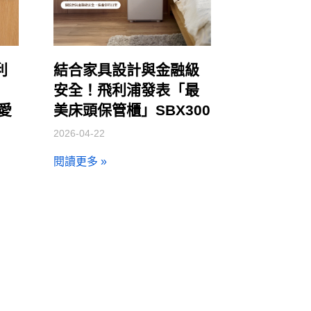
利
結合家具設計與金融級
安全！飛利浦發表「最
讓愛
美床頭保管櫃」SBX300
2026-04-22
閱讀更多 »