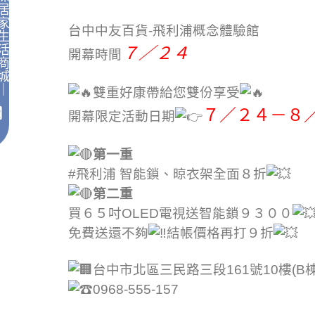
居
家
台中中友百貨-飛利浦概念體驗館
生
活
７／２４
開幕時間
商
城
｜
雙重好康帶給您雙份享受
７／２４－８
開幕限定活動日期
第一重
#飛利浦 智能鎖、晾衣架全面８折
第二重
買６５吋OLED電視送智能鎖９３００
免費送還不夠
結帳價格再打９折
台中市北區三民路三段161號10樓(B棟
0968-555-157