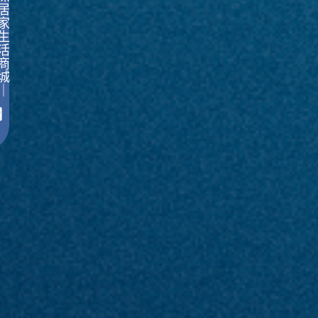
居
家
生
活
商
城
｜