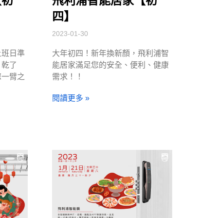
【初
飛利浦智能居家【初
四】
2023-01-30
上班日準
大年初四！新年換新顏，飛利浦智
？乾了
能居家滿足您的安全、便利、健康
您一臂之
需求！！
閱讀更多 »