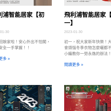
利浦智能居家【初
飛利浦智能居家
】
一】
01-30
2023-01-30
回娘家啦！安心外出不怕闖，
初一，祝大家新年快樂！
安全一手掌握！！
會煩惱冬季衣物怎麼曬都
小編教你一勞永逸的辦法
更多 »
閱讀更多 »