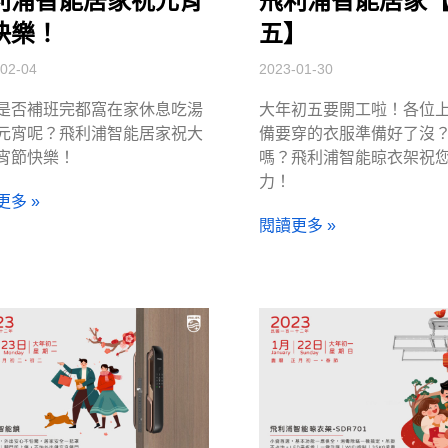
利浦智能居家祝元宵
飛利浦智能居家
快樂！
五】
02-04
2023-01-30
是否補班完都窩在家休息吃湯
大年初五要開工啦！各位
元宵呢？飛利浦智能居家祝大
備要穿的衣服準備好了沒
宵節快樂！
嗎？飛利浦智能晾衣架祝
力！
更多 »
閱讀更多 »