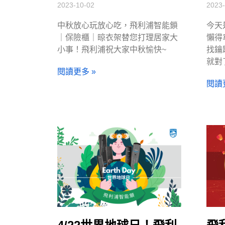
2023-10-02
2023-
中秋放心玩放心吃，飛利浦智能鎖
今天
｜保險櫃｜晾衣架替您打理居家大
懶得
小事！飛利浦祝大家中秋愉快~
找鑰
就對
閱讀更多 »
閱讀