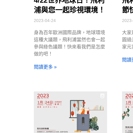
4/22世界地球日！飛利
飛
浦與您一起珍視環境！
節
2023-04-24
2023-
身為百年歐洲國際品牌，地球環境
大家
這種大議題，飛利浦當然也會一起
圓過
參與綠色議題！快來看我們是怎麼
家元
做的吧！
閱讀
閱讀更多 »