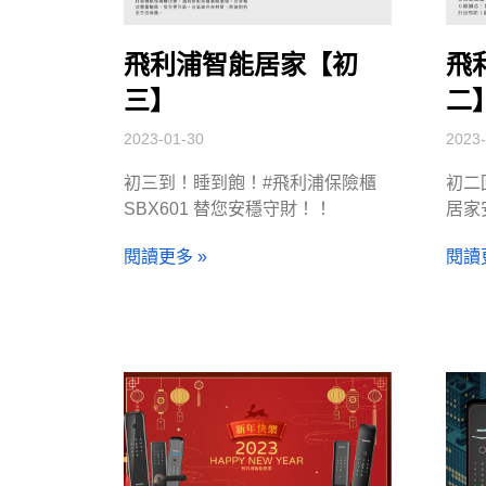
飛利浦智能居家【初
飛
三】
二
2023-01-30
2023-
初三到！睡到飽！#飛利浦保險櫃
初二
SBX601 替您安穩守財！！
居家
閱讀更多 »
閱讀