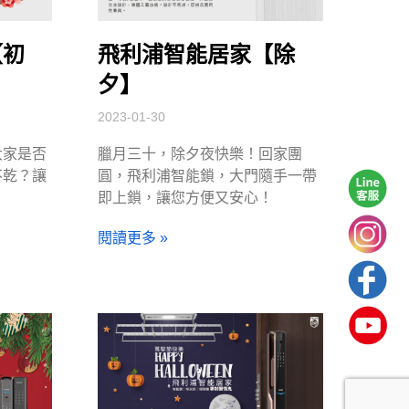
【初
飛利浦智能居家【除
夕】
2023-01-30
大家是否
臘月三十，除夕夜快樂！回家團
不乾？讓
圓，飛利浦智能鎖，大門隨手一帶
！
即上鎖，讓您方便又安心！
閱讀更多 »