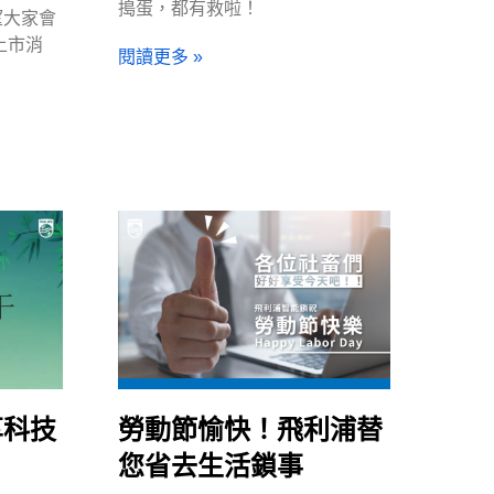
搗蛋，都有救啦！
望大家會
上市消
閱讀更多 »
享科技
勞動節愉快！飛利浦替
您省去生活鎖事