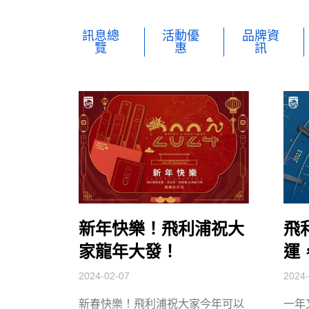
訊息總
活動優
品牌資
覽
惠
訊
新年快樂！飛利浦祝大
飛
家龍年大發！
運
2024-02-07
2024-
新春快樂！飛利浦祝大家今年可以
一年