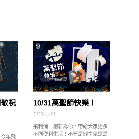
浦敬祝
10/31萬聖節快樂！
2023-11-01
飛利浦，創新為你。帶給大家更多
不同便利生活！不管是懶惰鬼還是
！今年飛