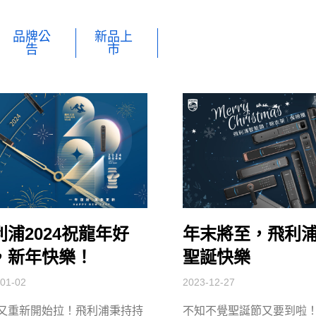
品牌公
新品上
告
市
利浦2024祝龍年好
年末將至，飛利
，新年快樂！
聖誕快樂
01-02
2023-12-27
又重新開始拉！飛利浦秉持持
不知不覺聖誕節又要到啦