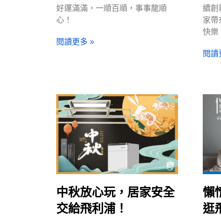
好運滿滿，一順百順，事事龍順
續創
心！
家帶
快樂
閱讀更多 »
閱讀
中秋放心玩，居家安全
懶
交給飛利浦！
逛