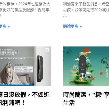
新的精神，2024年也繼續為大
利浦帶來了新品消息，希
來更好的產品及服務！祝龍年
喜歡，並敬請期待2024的
！
息！
更多 »
閱讀更多 »
惰日沒放假，不如逛
時尚簡潔，”粽”
飛利浦吧！
生活