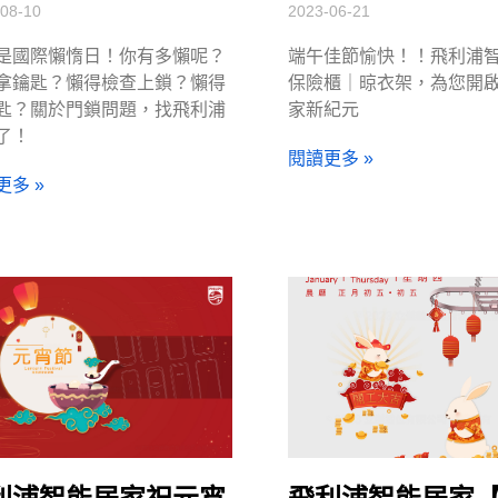
08-10
2023-06-21
是國際懶惰日！你有多懶呢？
端午佳節愉快！！飛利浦
拿鑰匙？懶得檢查上鎖？懶得
保險櫃｜晾衣架，為您開
匙？關於門鎖問題，找飛利浦
家新紀元
了！
閱讀更多 »
更多 »