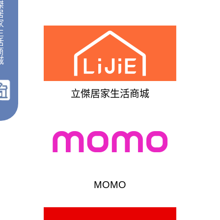
傑
居
家
生
活
商
城
｜
立傑居家生活商城
MOMO