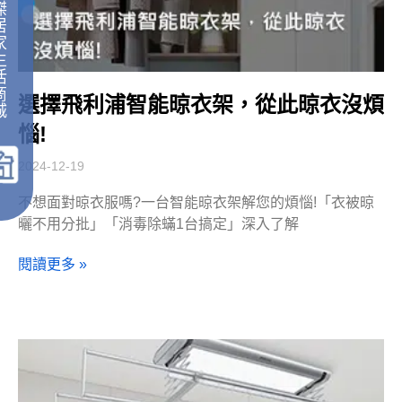
傑
居
家
生
活
商
選擇飛利浦智能晾衣架，從此晾衣沒煩
城
｜
惱!
2024-12-19
不想面對晾衣服嗎?一台智能晾衣架解您的煩惱!「衣被晾
曬不用分批」「消毒除蟎1台搞定」深入了解
閱讀更多 »