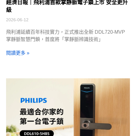
經濟日報｜飛利浦首款掌靜脈電子鎖上市 安全更升
級
2026-06-12
飛利浦延續百年科技實力，正式推出全新 DDL720-MVP
掌靜脈智慧門鎖，首度將「掌靜脈辨識技術」
閱讀更多 »