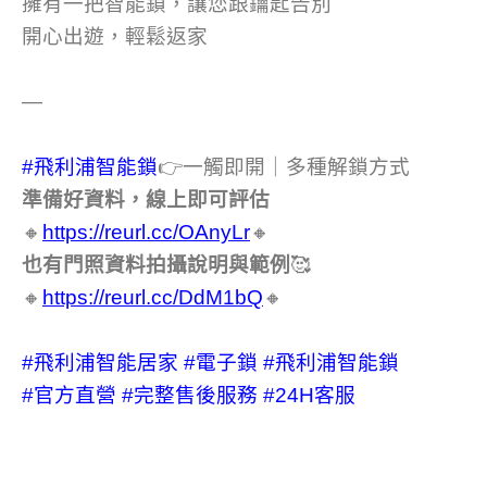
擁有一把智能鎖，讓您跟鑰匙告別
開心出遊，輕鬆返家
—
#飛利浦智能鎖
👉一觸即開｜多種解鎖方式
準備好資料，線上即可評估
🔸
https://reurl.cc/OAnyLr
🔸
也有門照資料拍攝說明與範例
🥰
🔸
https://reurl.cc/DdM1bQ
🔸
#飛利浦智能居家
#電子鎖
#飛利浦智能鎖
#官方直營
#完整售後服務
#24H客服