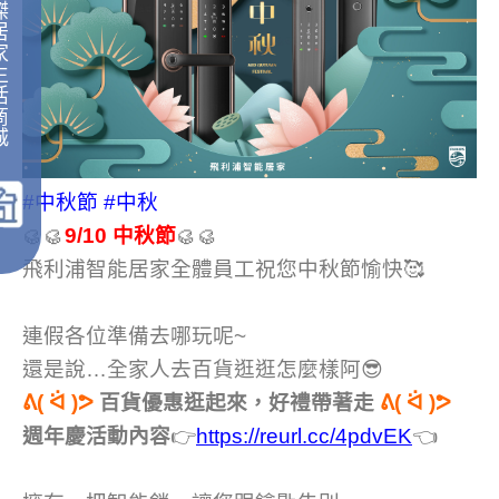
傑
居
家
生
活
商
城
｜
#中秋節
#中秋
🥮🥮
9/10 中秋節
🥮🥮
飛利浦智能居家全體員工祝您中秋節愉快🥰
連假各位準備去哪玩呢~
還是說…全家人去百貨逛逛怎麼樣阿😎
ᕕ( ᐛ )ᕗ
百貨優惠逛起來，好禮帶著走
ᕕ( ᐛ )ᕗ
週年慶活動內容
👉
https://reurl.cc/4pdvEK
👈