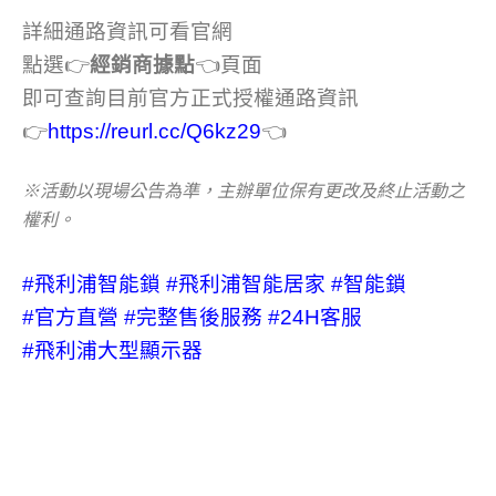
詳細通路資訊可看官網
點選👉
經銷商據點
👈頁面
即可查詢目前官方正式授權通路資訊
👉
https://reurl.cc/Q6kz29
👈
※活動以現場公告為準，主辦單位保有更改及終止活動之
權利。
#飛利浦智能鎖
#飛利浦智能居家
#智能鎖
#官方直營
#完整售後服務
#24H客服
#飛利浦大型顯示器