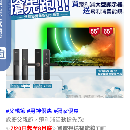
傑
居
家
生
活
商
城
｜
#父親節
#男神優惠
#獨家優惠
歡慶父親節，飛利浦活動搶先跑‼
✨
7/20日起至8月底
✨
買電視送智能鎖
💵💵