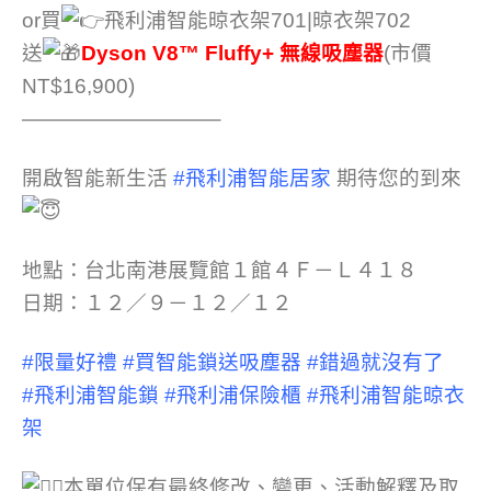
or買
飛利浦智能晾衣架701|晾衣架702
送
Dyson V8™ Fluffy+ 無線吸塵器
(市價
NT$16,900)
—————————–
開啟智能新生活
#飛利浦智能居家
期待您的到來
地點：台北南港展覽館１館４Ｆ－Ｌ４１８
日期：１２／９－１２／１２
#限量好禮
#買智能鎖送吸塵器
#錯過就沒有了
#飛利浦智能鎖
#飛利浦保險櫃
#飛利浦智能晾衣
架
本單位保有最終修改、變更、活動解釋及取