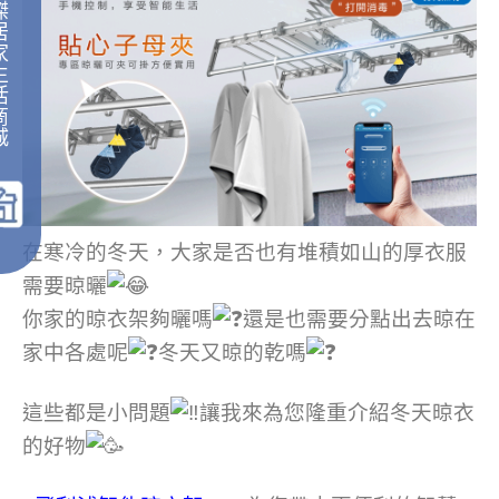
傑
居
家
生
活
商
城
｜
在寒冷的冬天，大家是否也有堆積如山的厚衣服
需要晾曬
你家的晾衣架夠曬嗎
還是也需要分點出去晾在
家中各處呢
冬天又晾的乾嗎
這些都是小問題
讓我來為您隆重介紹冬天晾衣
的好物