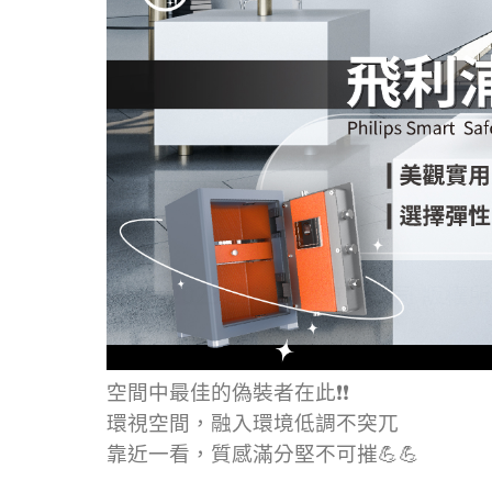
空間中最佳的偽裝者在此❗❗
環視空間，融入環境低調不突兀
靠近一看，質感滿分堅不可摧💪💪