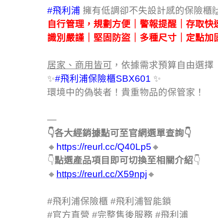
#飛利浦
擁有低調卻不失設計感的保險櫃
自行管理，規劃方便｜警報提醒｜存取快
識別嚴謹｜堅固防盜｜多種尺寸｜定點加
居家、商用皆可
，依據需求預算自由選擇
✨
#飛利浦保險櫃SBX601
✨
環境中的偽裝者！貴重物品的保管家！
—
👇各大經銷據點可至官網選單查詢👇
🔸
https://reurl.cc/Q40Lp5
🔸
👇
點選產品項目即可切換至相關介紹
👇
🔸
https://reurl.cc/X59npj
🔸
#飛利浦保險櫃
#飛利浦智能鎖
#官方直營
#完整售後服務
#飛利浦