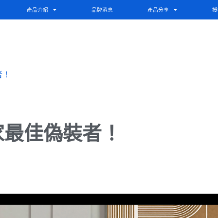
產品介紹
品牌消息
產品分享
授
者！
家最佳偽裝者！