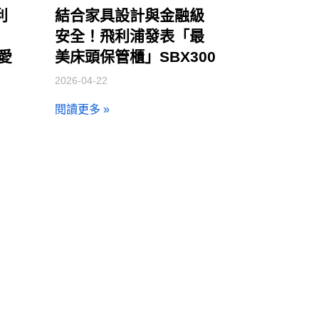
利
結合家具設計與金融級
安全！飛利浦發表「最
讓愛
美床頭保管櫃」SBX300
2026-04-22
閱讀更多 »