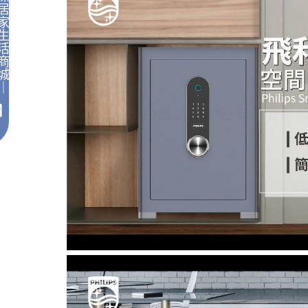
居
家
生
活
商
城
｜