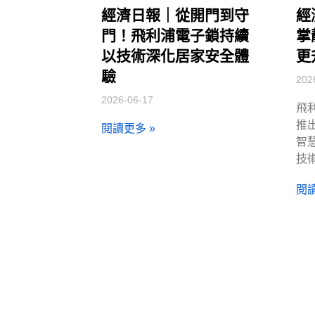
經濟日報｜從開門到守
經
門！飛利浦電子鎖持續
掌
以技術深化居家安全體
更
驗
202
2026-06-17
飛
推出
閱讀更多 »
智
技
閱讀