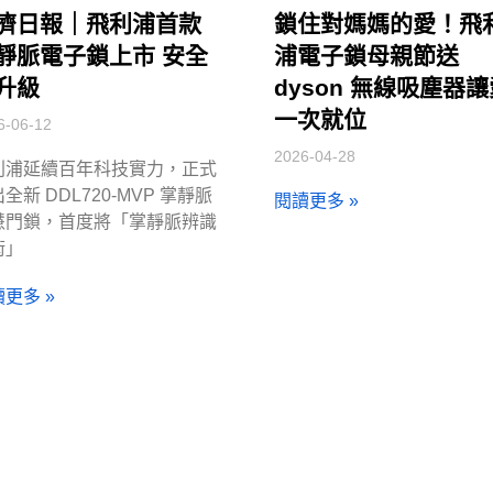
濟日報｜飛利浦首款
鎖住對媽媽的愛！飛
靜脈電子鎖上市 安全
浦電子鎖母親節送
升級
dyson 無線吸塵器
一次就位
6-06-12
2026-04-28
利浦延續百年科技實力，正式
全新 DDL720-MVP 掌靜脈
閱讀更多 »
慧門鎖，首度將「掌靜脈辨識
術」
更多 »