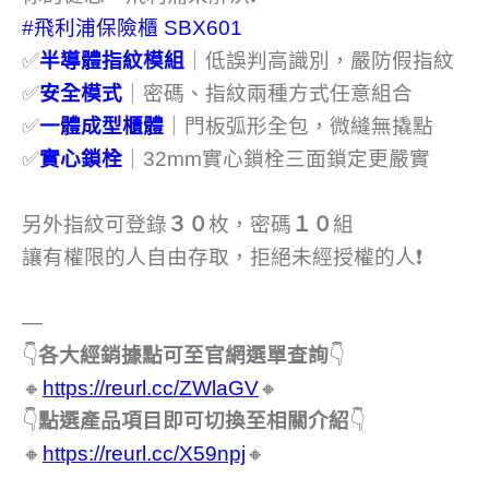
#飛利浦保險櫃
SBX601
✅
半導體指紋模組
｜低誤判高識別，嚴防假指紋
✅
安全模式
｜密碼、指紋兩種方式任意組合
✅
一體成型櫃體
｜門板弧形全包，微縫無撬點
✅
實心鎖栓
｜32mm實心鎖栓三面鎖定更嚴實
另外指紋可登錄
３０
枚，密碼
１０
組
讓有權限的人自由存取，拒絕未經授權的人❗
—
👇
各大經銷據點可至官網選單查詢
👇
🔸
https://reurl.cc/ZWlaGV
🔸
👇
點選產品項目即可切換至相關介紹
👇
🔸
https://reurl.cc/X59npj
🔸