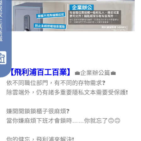
傑
居
家
生
活
商
城
｜
【飛利浦百工百業】
💼企業辦公篇💼
依不同職位部門，有不同的存物需求❓
除雲端外，仍有諸多重要隱私文本需要受保護❗
嫌開開鎖鎖櫃子很麻煩❓
當你嫌麻煩下班才會鎖時……你就忘了🙃🙃
你的健忘，飛利浦來解決❗