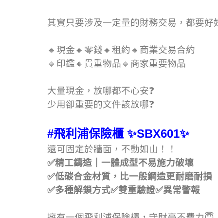
其實只要涉及一定量的財務交易，都要好
🔸現金🔸零錢🔸租約🔸商業交易合約
🔸印鑑🔸貴重物品🔸商家重要物品
大量現金，放哪都不心安❓
少用卻重要的文件該放哪❓
#飛利浦保險櫃
✨SBX601✨
還可固定於牆面，不動如山！！
✅精工鑄造｜一體成型不易施力破壞
✅低碳合金材質，比一般鋼造更耐磨耐損
✅多種解鎖方式✅雙重驗證✅異常警報
擁有一個飛利浦保險櫃，守財豪不費力😇