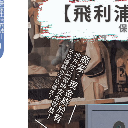
居
家
生
活
商
城
｜