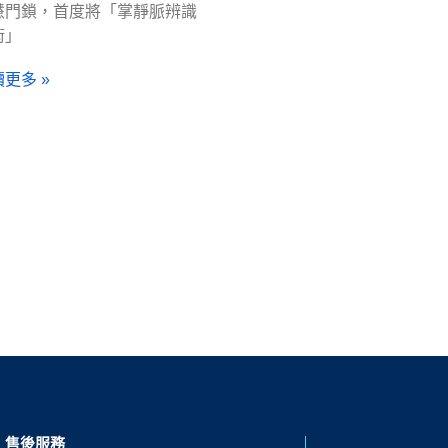
慧門鎖，首度將「掌靜脈辨識
術」
更多 »
售後服務