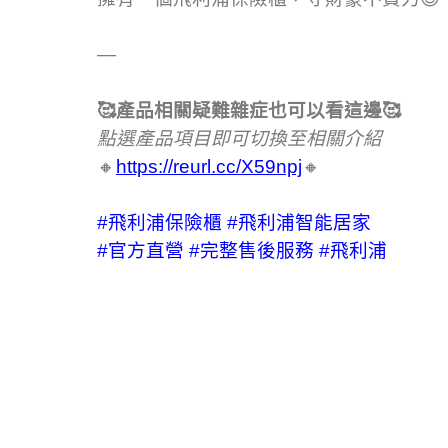
—
🥰產品相關疑難雜症也可以看這邊🥰
點選產品項目即可切換至相關介紹
🔸
https://reurl.cc/X59npj
🔸
#飛利浦保險櫃
#飛利浦智能居家
#官方直營
#完整售後服務
#飛利浦