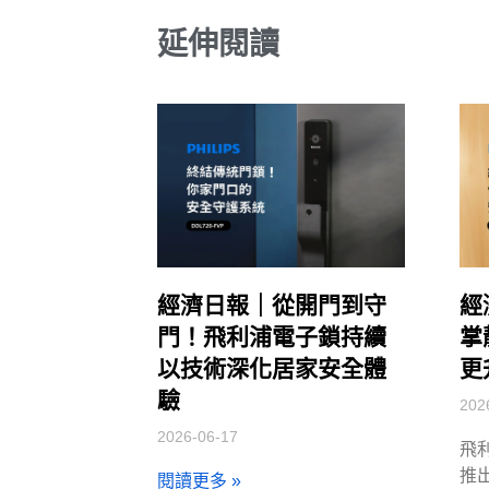
延伸閱讀
經濟日報｜從開門到守
經
門！飛利浦電子鎖持續
掌
以技術深化居家安全體
更
驗
202
2026-06-17
飛
推出
閱讀更多 »