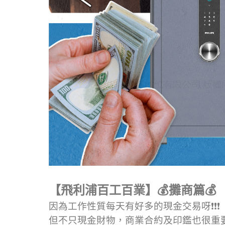
【飛利浦百工百業】💰攤商篇💰
因為工作性質每天有好多的現金交易呀❗❗❗
但不只現金財物，商業合約及印鑑也很重要