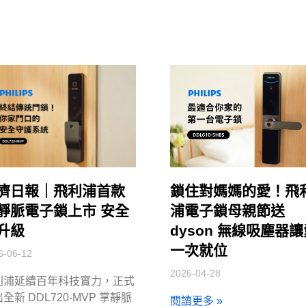
濟日報｜飛利浦首款
鎖住對媽媽的愛！飛
靜脈電子鎖上市 安全
浦電子鎖母親節送
升級
dyson 無線吸塵器
一次就位
6-06-12
2026-04-28
利浦延續百年科技實力，正式
全新 DDL720-MVP 掌靜脈
閱讀更多 »