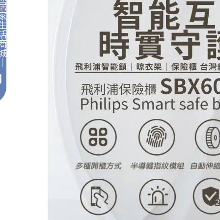
居
家
生
活
商
城
｜