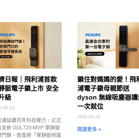
濟日報｜飛利浦首款
鎖住對媽媽的愛！飛
靜脈電子鎖上市 安全
浦電子鎖母親節送
升級
dyson 無線吸塵器
一次就位
6-06-12
2026-04-28
利浦延續百年科技實力，正式
全新 DDL720-MVP 掌靜脈
閱讀更多 »
慧門鎖，首度將「掌靜脈辨識