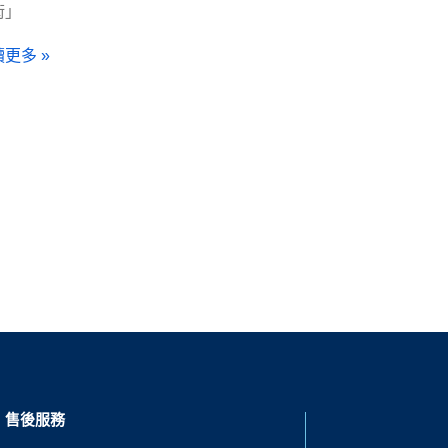
術」
更多 »
售後服務