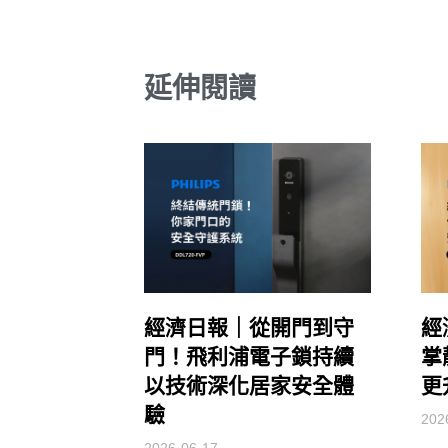
延伸閱讀
經濟日報｜從開門到守
經
門！飛利浦電子鎖持續
掌
以技術深化居家安全體
更
驗
202
2026-06-17