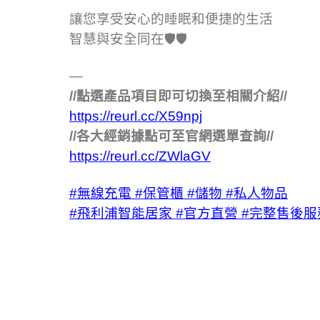
讓您享受安心的睡眠和便捷的生活
智慧與安全同在🛡️🛡️
—
//點選產品項目即可切換至相關介紹//
https://reurl.cc/X59npj
//各大經銷據點可至官網選單查詢//
https://reurl.cc/ZWlaGV
#無線充電
#保管櫃
#儲物
#私人物品
#飛利浦智能居家
#官方直營
#完整售後服