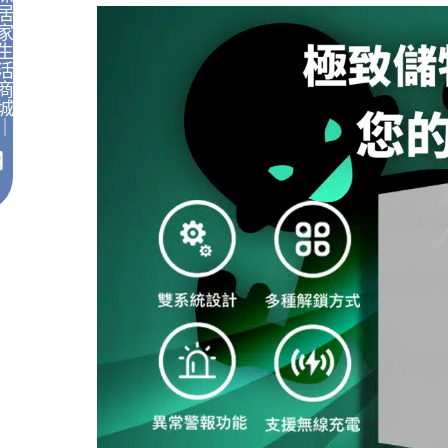
居
家
生
活
商
城
｜