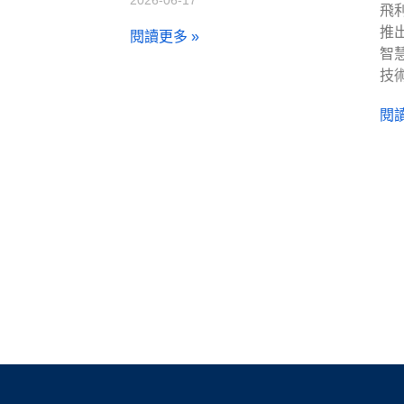
飛
推出
閱讀更多 »
智
技
閱讀