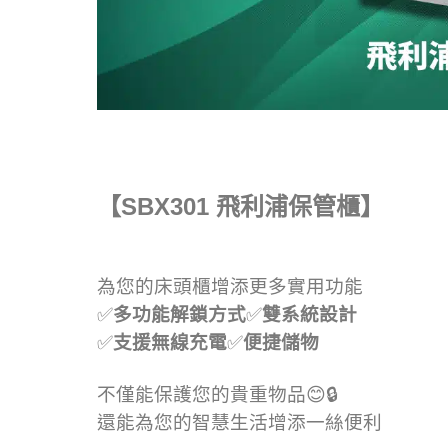
【SBX301 飛利浦保管櫃】
為您的床頭櫃增添更多實用功能
✅
多功能解鎖方式
✅
雙系統設計
✅
支援無線充電
✅
便捷儲物
不僅能保護您的貴重物品😊🔒
還能為您的智慧生活增添一絲便利