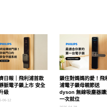
濟日報｜飛利浦首款
鎖住對媽媽的愛！飛
靜脈電子鎖上市 安全
浦電子鎖母親節送
升級
dyson 無線吸塵器
一次就位
6-06-12
2026-04-28