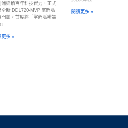
利浦延續百年科技實力，正式
全新 DDL720-MVP 掌靜脈
閱讀更多 »
慧門鎖，首度將「掌靜脈辨識
術」
更多 »