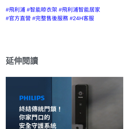
#飛利浦
#智能晾衣架
#飛利浦智能居家
#官方直營
#完整售後服務
#24H客服
延伸閱讀