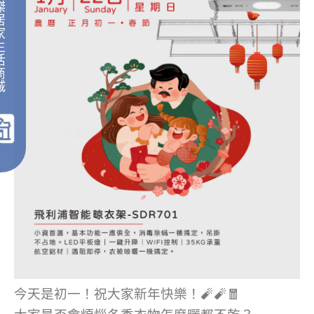
傑
居
家
生
活
商
城
｜
今天是初一！祝大家新年快樂！🧨🧨🧧