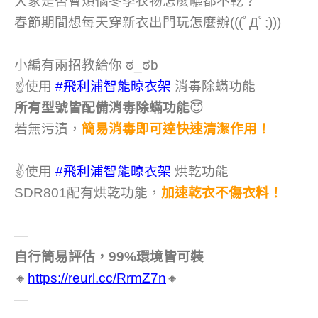
大家是否會煩惱冬季衣物怎麼曬都不乾？
春節期間想每天穿新衣出門玩怎麼辦(((ﾟДﾟ;)))
小編有兩招教給你 ಠ_ಠb
☝️使用
#飛利浦智能晾衣架
消毒除蟎功能
所有型號皆配備消毒除蟎功能
😇
若無污漬，
簡易消毒即可達快速清潔作用！
✌️使用
#飛利浦智能晾衣架
烘乾功能
SDR801配有烘乾功能，
加速乾衣不傷衣料！
—
自行簡易評估，99%環境皆可裝
🔸
https://reurl.cc/RrmZ7n
🔸
—