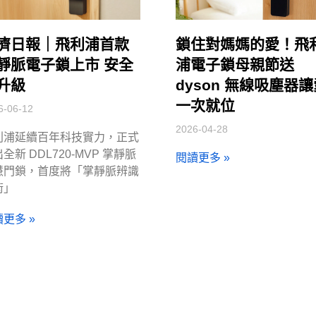
濟日報｜飛利浦首款
鎖住對媽媽的愛！飛
靜脈電子鎖上市 安全
浦電子鎖母親節送
升級
dyson 無線吸塵器
一次就位
6-06-12
2026-04-28
利浦延續百年科技實力，正式
全新 DDL720-MVP 掌靜脈
閱讀更多 »
慧門鎖，首度將「掌靜脈辨識
術」
更多 »