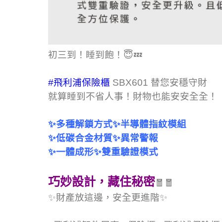
初三到！睡到飽！😇💤
#飛利浦保險櫃
SBX601 替您安穩守財
就算睡到不省人事！財物也能安安全全！
✨多種解鎖方式✨半導體指紋模組
✨低碳合金材質✨異常警報
✨一體成形✨雙重驗證模式
巧妙設計，藏住秘密
🧧🧧
✨財產放這邊，安全更進階✨