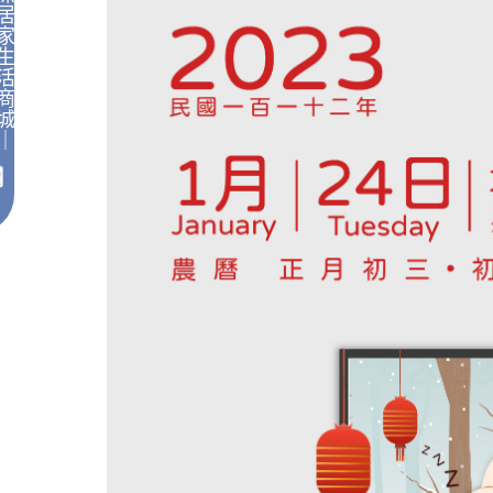
居
家
生
活
商
城
｜