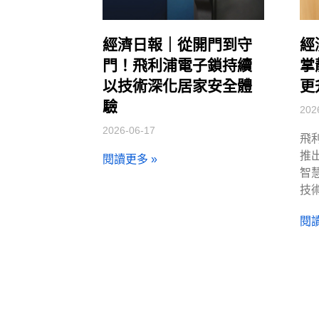
經濟日報｜從開門到守
經
門！飛利浦電子鎖持續
掌
以技術深化居家安全體
更
驗
202
2026-06-17
飛
推出
閱讀更多 »
智
技
閱讀