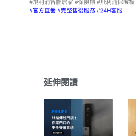
#飛利浦智能居家
#保險櫃
#飛利浦保險櫃
#官方直營
#完整售後服務
#24H客服
延伸閱讀