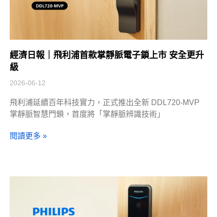
經濟日報｜飛利浦首款掌靜脈電子鎖上市 安全更升
級
2026-06-12
飛利浦延續百年科技實力，正式推出全新 DDL720-MVP
掌靜脈智慧門鎖，首度將「掌靜脈辨識技術」
閱讀更多 »