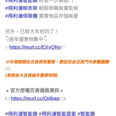
#飛利浦智能鎖
財氣一步鎖進門
#飛利浦晾衣架
輕鬆晾曬無懼氣候
#飛利浦保險櫃
寶貴物品存儲無憂
另外，已經大年初四了！
👇過年優惠倒數中👇
✨
https://reurl.cc/EXyQNv
✨
※年假期間各百貨照常營業，歡迎至各百貨門市參觀選購
💁‍♀️
(參照各大百貨過年營業時間)
🔸
官方授權百貨通路資訊
🔸
👉
https://reurl.cc/Qj4kap
👈
#飛利浦智能鎖
#飛利浦智能居家
#智能鎖