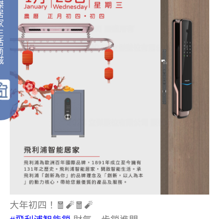
傑
居
家
生
活
商
城
｜
大年初四！🧧🧨🧧🧨