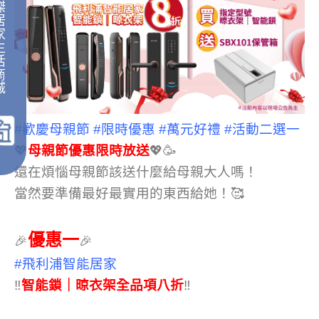
傑
居
家
生
活
商
城
｜
#歡慶母親節
#限時優惠
#萬元好禮
#活動二選一
💖
母親節優惠限時放送
💖🥳
還在煩惱母親節該送什麼給母親大人嗎！
當然要準備最好最實用的東西給她！🥰
優惠一
🎉
🎉
#飛利浦智能居家
‼
智能鎖｜晾衣架全品項八折
‼