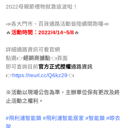
2022母親節禮物就靠這波啦！
📣各大門市、百貨通路活動皆陸續開跑囉📣
🔥
活動時間：2022/4/14~5/8
🔥
詳細通路資訊可看官網
點選👉
經銷商據點
👈頁面
即可查詢目前
官方正式授權
通路資訊
👉
https://reurl.cc/Q6kz29
👈
※活動以現場公告為準，主辦單位保有更改及終
止活動之權利。
#飛利浦智能鎖
#飛利浦智能居家
#智能鎖
#晾衣
架