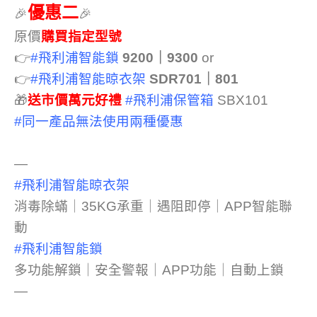
優惠二
🎉
🎉
原價
購買指定型號
👉
#飛利浦智能鎖
9200｜9300
or
👉
#飛利浦智能晾衣架
SDR701｜801
🎁
送市價萬元好禮
#飛利浦保管箱
SBX101
#同一產品無法使用兩種優惠
—
#飛利浦智能晾衣架
消毒除蟎｜35KG承重｜遇阻即停｜APP智能聯
動
#飛利浦智能鎖
多功能解鎖｜安全警報｜APP功能｜自動上鎖
—