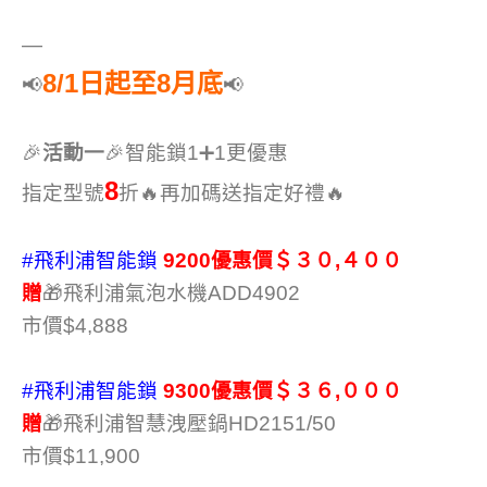
—
8/1日起至8月底
📢
📢
🎉
活動一
🎉智能鎖1➕1更優惠
8
指定型號
折🔥再加碼送指定好禮🔥
#飛利浦智能鎖
9200優惠價＄３０,４００
贈
🎁飛利浦氣泡水機ADD4902
市價$4,888
#飛利浦智能鎖
9300優惠價＄３６,０００
贈
🎁飛利浦智慧洩壓鍋HD2151/50
市價$11,900