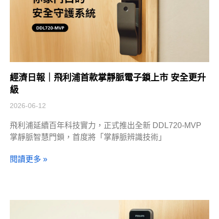
經濟日報｜飛利浦首款掌靜脈電子鎖上市 安全更升
級
2026-06-12
飛利浦延續百年科技實力，正式推出全新 DDL720-MVP
掌靜脈智慧門鎖，首度將「掌靜脈辨識技術」
閱讀更多 »