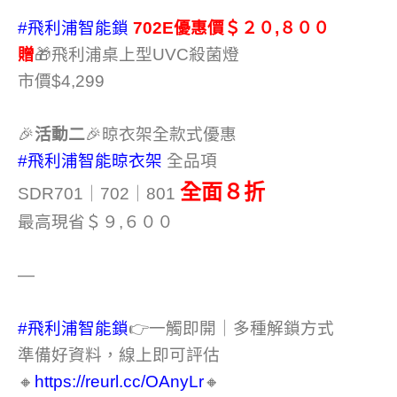
#飛利浦智能鎖
702E優惠價＄２０,８００
贈
🎁飛利浦桌上型UVC殺菌燈
市價$4,299
🎉
活動二
🎉晾衣架全款式優惠
#飛利浦智能晾衣架
全品項
全面８折
SDR701｜702｜801
最高現省＄９,６００
—
#飛利浦智能鎖
👉一觸即開｜多種解鎖方式
準備好資料，線上即可評估
🔸
https://reurl.cc/OAnyLr
🔸