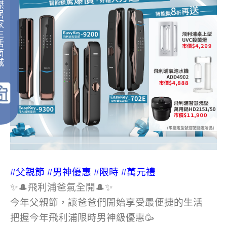
傑
居
家
生
活
商
城
｜
#父親節
#男神優惠
#限時
#萬元禮
✨🎩飛利浦爸氣全開🎩✨
今年父親節，讓爸爸們開始享受最便捷的生活
把握今年飛利浦限時男神級優惠🥳