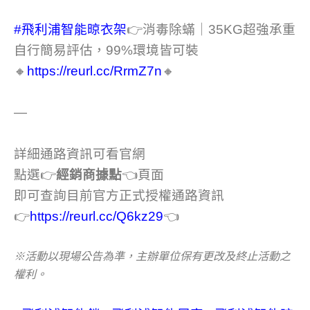
#飛利浦智能晾衣架
👉消毒除蟎｜35KG超強承重
自行簡易評估，99%環境皆可裝
🔸
https://reurl.cc/RrmZ7n
🔸
—
詳細通路資訊可看官網
點選👉
經銷商據點
👈頁面
即可查詢目前官方正式授權通路資訊
👉
https://reurl.cc/Q6kz29
👈
※活動以現場公告為準，主辦單位保有更改及終止活動之
權利。