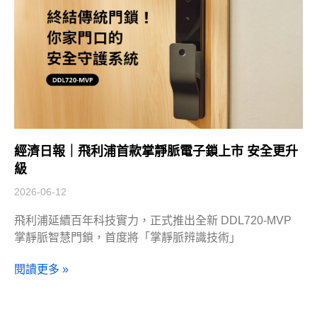
經濟日報｜飛利浦首款掌靜脈電子鎖上市 安全更升
級
2026-06-12
飛利浦延續百年科技實力，正式推出全新 DDL720-MVP
掌靜脈智慧門鎖，首度將「掌靜脈辨識技術」
閱讀更多 »