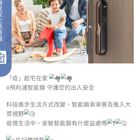
傑
居
家
生
活
商
城
｜
「疫」起宅在家
#飛利浦智能鎖 守護您的出入安全
科技進步生活方式改變，智能鎖漸漸普及進入大
眾視野
疫情生活中，安裝智能鎖有什麼益處嗎