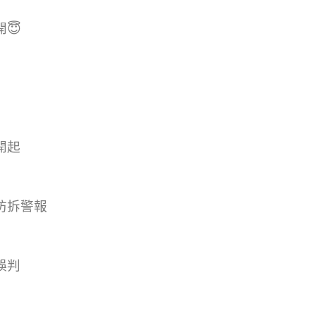
😇
開起
防拆警報
誤判