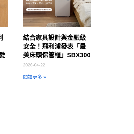
利
結合家具設計與金融級
安全！飛利浦發表「最
讓愛
美床頭保管櫃」SBX300
2026-04-22
閱讀更多 »