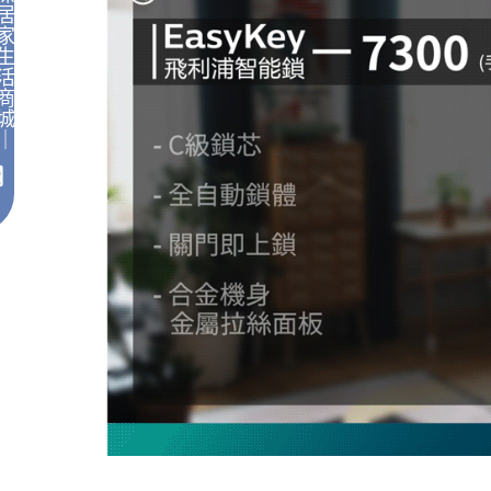
居
家
生
活
商
城
｜