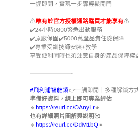
一握即開，實現一步驟輕鬆開門
⚠
唯有於官方授權通路購買才能享有
⚠
✔️24小時0800緊急出動服務
✔️原廠保固✔️5000萬產品責任險保障
✔️專業受訓技師安裝+教學
享受便利同時也須注意自身的產品保障權益🙋
———————-
#飛利浦智能鎖
👉一觸即開｜多種解鎖方
準備好資料，線上即可專業評估
🔸
https://reurl.cc/OAnyLr
🔸
也有詳細照片圖解與說明
🥰
🔸
https://reurl.cc/DdM1bQ
🔸