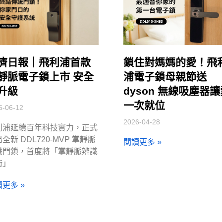
濟日報｜飛利浦首款
鎖住對媽媽的愛！飛
靜脈電子鎖上市 安全
浦電子鎖母親節送
升級
dyson 無線吸塵器
一次就位
6-06-12
2026-04-28
利浦延續百年科技實力，正式
全新 DDL720-MVP 掌靜脈
閱讀更多 »
慧門鎖，首度將「掌靜脈辨識
術」
更多 »