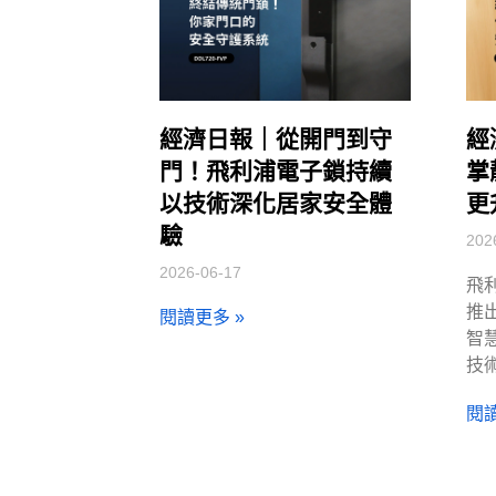
經濟日報｜從開門到守
經
門！飛利浦電子鎖持續
掌
以技術深化居家安全體
更
驗
202
2026-06-17
飛
推出
閱讀更多 »
智
技
閱讀