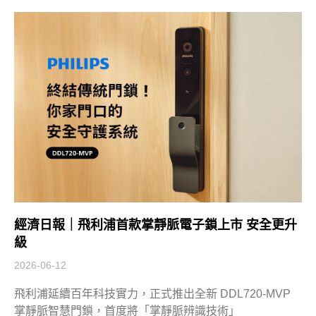
經濟日報｜飛利浦首款掌靜脈電子鎖上市 安全更升
級
2026-06-12
飛利浦延續百年科技實力，正式推出全新 DDL720-MVP
掌靜脈智慧門鎖，首度將「掌靜脈辨識技術」