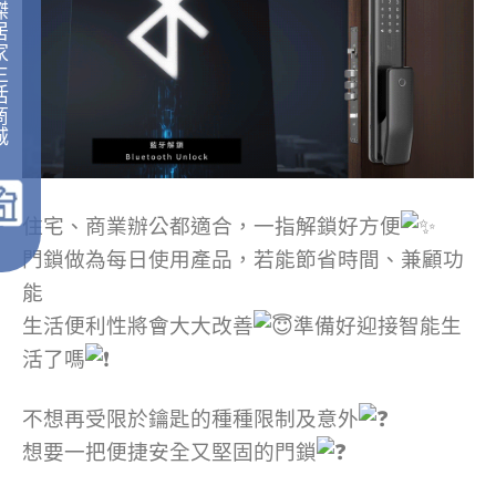
傑
居
家
生
活
商
城
｜
住宅、商業辦公都適合，一指解鎖好方便
門鎖做為每日使用產品，若能節省時間、兼顧功
能
生活便利性將會大大改善
準備好迎接智能生
活了嗎
不想再受限於鑰匙的種種限制及意外
想要一把便捷安全又堅固的門鎖