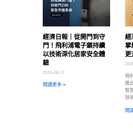
經濟日報｜從開門到守
經
門！飛利浦電子鎖持續
掌
以技術深化居家安全體
更
驗
202
2026-06-17
飛
推出
閱讀更多 »
智
技
閱讀