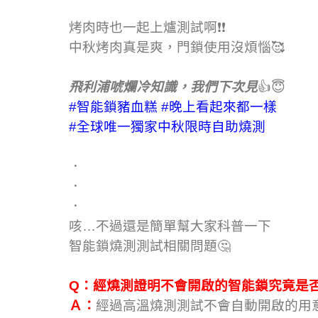
烤肉時也一起上爐測試啊❗❗
中秋烤肉真是爽，門鎖使用沒煩惱🥰
飛利浦唬爛冷知識，我們下次見
👍😇
#智能鎖豬血糕
#晚上看起來都一樣
#全球唯一獨家中秋限時自助燒測
．
．
．
咳…不過還是簡單幫大家科普一下
智能鎖燒測測試相關問題🤔
Q：經燒測證明不會開啟的智能鎖究竟是
Ａ：
經過高溫燒測測試不會自動開啟的用