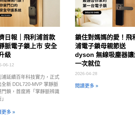
濟日報｜飛利浦首款
鎖住對媽媽的愛！飛
靜脈電子鎖上市 安全
浦電子鎖母親節送
升級
dyson 無線吸塵器
一次就位
6-06-12
2026-04-28
利浦延續百年科技實力，正式
全新 DDL720-MVP 掌靜脈
閱讀更多 »
慧門鎖，首度將「掌靜脈辨識
術」
更多 »