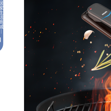
居
家
生
活
商
城
｜