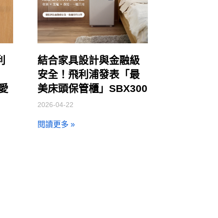
利
結合家具設計與金融級
安全！飛利浦發表「最
讓愛
美床頭保管櫃」SBX300
2026-04-22
閱讀更多 »