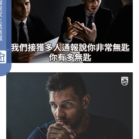
傑
居
家
生
活
商
城
｜