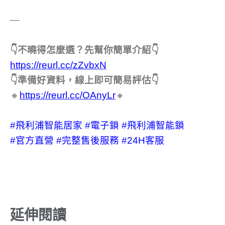
—
👇不曉得怎麼選？先幫你簡單介紹👇
https://reurl.cc/zZvbxN
👇準備好資料，線上即可簡易評估👇
🔸
https://reurl.cc/OAnyLr
🔸
#飛利浦智能居家
#電子鎖
#飛利浦智能鎖
#官方直營
#完整售後服務
#24H客服
延伸閱讀