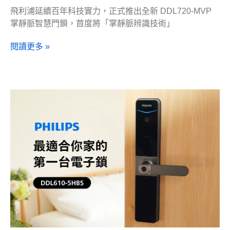
飛利浦延續百年科技實力，正式推出全新 DDL720-MVP
掌靜脈智慧門鎖，首度將「掌靜脈辨識技術」
閱讀更多 »