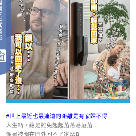
傑
居
家
生
活
商
城
｜
#世上最近也最遙遠的距離是有家歸不得
人生吶，總是難免起起落落落落落…
像是被關在門外回不了家😟🔒