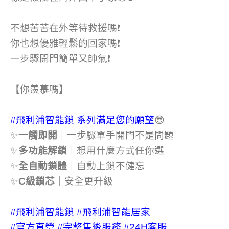
不想苦苦在外等待救援嗎❗
你也想優雅輕鬆的回家嗎❗
一步驟開門簡單又帥氣❗
【你羨慕嗎】
#飛利浦智能鎖
系列滿足您的願望
😎
✨
一觸即開
｜一步驟單手開門不是問題
✨
多功能解鎖
｜想用什麼方式任你選
✨
全自動鎖體
｜自動上鎖不健忘
✨
C級鎖芯
｜安全更升級
#飛利浦智能鎖
#飛利浦智能居家
#官方直營
#完整售後服務
#24H客服