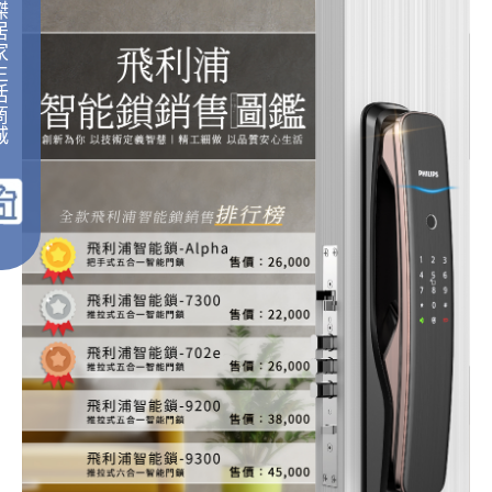
傑
居
家
生
活
商
城
｜