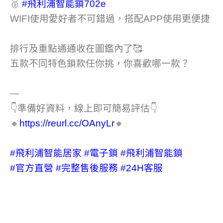
🥉
#飛利浦智能鎖702e
WIFI使用愛好者不可錯過，搭配APP使用更便捷
排行及重點通通收在圖鑑內了🥰
五款不同特色鎖款任你挑，你喜歡哪一款？
—
👇準備好資料，線上即可簡易評估👇
🔸
https://reurl.cc/OAnyLr
🔸
#飛利浦智能居家
#電子鎖
#飛利浦智能鎖
#官方直營
#完整售後服務
#24H客服