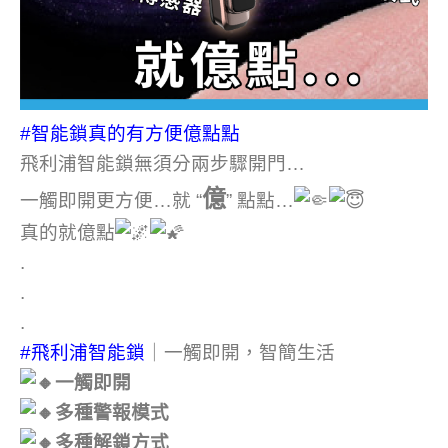
#智能鎖真的有方便億點點
飛利浦智能鎖無須分兩步驟開門…
億
一觸即開更方便…就 “
” 點點…
真的就億點
.
.
.
#飛利浦智能鎖
｜一觸即開，智簡生活
一觸即開
多種警報模式
多種解鎖方式