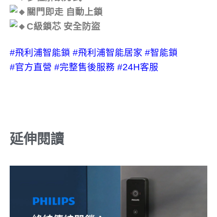
關門即走 自動上鎖
C級鎖芯 安全防盜
#飛利浦智能鎖
#飛利浦智能居家
#智能鎖
#官方直營
#完整售後服務
#24H客服
延伸閱讀