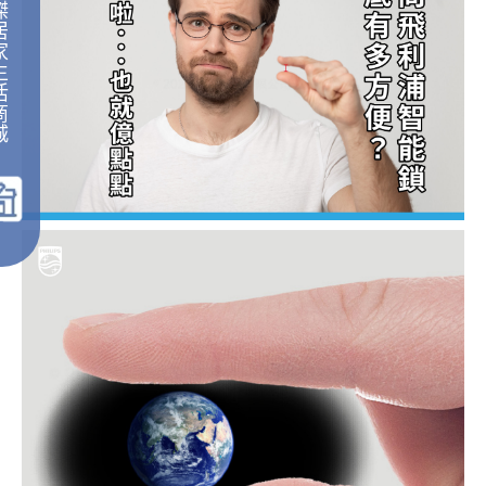
傑
居
家
生
活
商
城
｜