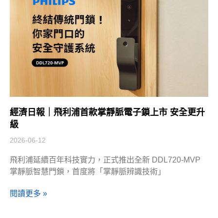
經濟日報｜飛利浦首款掌靜脈電子鎖上市 安全更升
級
2026-06-12
飛利浦延續百年科技實力，正式推出全新 DDL720-MVP
掌靜脈智慧門鎖，首度將「掌靜脈辨識技術」
閱讀更多 »