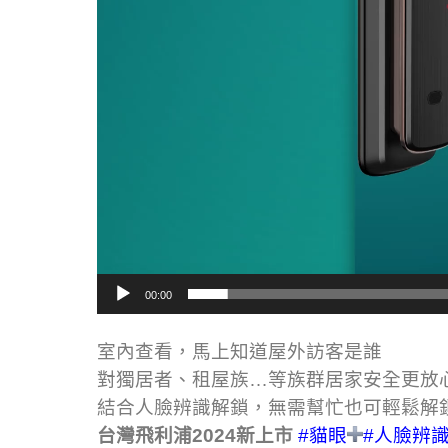
00:00
室內查看，馬上知道屋外訪客是誰
對獨居者、租屋族…等族群居家安全更放
結合人臉辨識解鎖，無需幫忙也可輕鬆解
台灣飛利浦2024新上市
#貓眼
#人臉辨