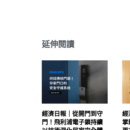
延伸閱讀
經濟日報｜從開門到守
經
門！飛利浦電子鎖持續
掌