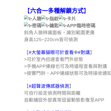
【
六合一多種解鎖方式
】
人臉
指紋
卡片
密碼
鑰匙
APP臨時密碼
斜角人臉辨識面板，識別範圍更廣
身高125~220cm皆可偵測
【
#大螢幕貓眼可於查看
#對講
】
>可於室內迅速查看門外狀態
>手機APP連線也可及時遠程查看與對講
>按響門鈴，APP連線狀態可及時接收通
【
#超聲波傳感器偵測
】
可自行設定偵測時間與距離
自動捕捉外部異常逗留動態影像至APP