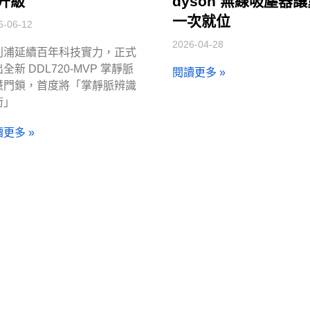
升級
dyson 無線吸塵器
一次就位
6-06-12
2026-04-28
利浦延續百年科技實力，正式
全新 DDL720-MVP 掌靜脈
閱讀更多 »
慧門鎖，首度將「掌靜脈辨識
術」
更多 »