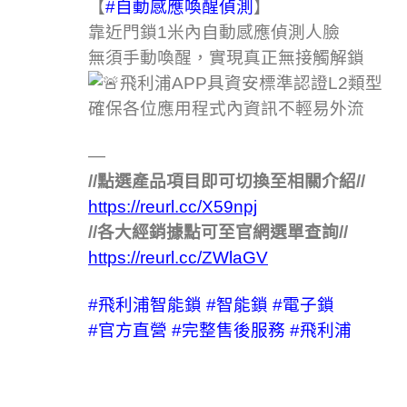
【
#自動感應喚醒偵測
】
靠近門鎖1米內自動感應偵測人臉
無須手動喚醒，實現真正無接觸解鎖
飛利浦APP具資安標準認證L2類型
確保各位應用程式內資訊不輕易外流
—
//點選產品項目即可切換至相關介紹//
https://reurl.cc/X59npj
//各大經銷據點可至官網選單查詢//
https://reurl.cc/ZWlaGV
#飛利浦智能鎖
#智能鎖
#電子鎖
#官方直營
#完整售後服務
#飛利浦