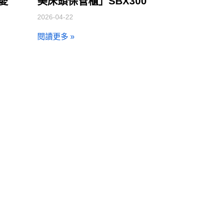
讓愛
美床頭保管櫃」SBX300
2026-04-22
閱讀更多 »