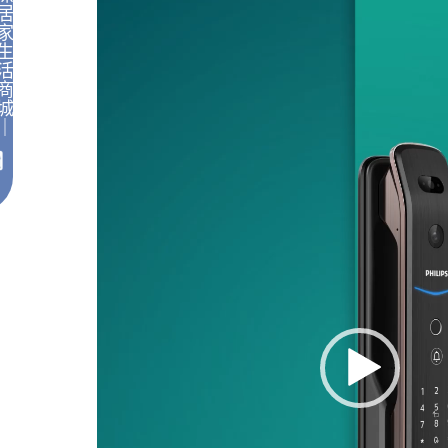
訊
居
家
播
生
放
活
器
商
城
｜