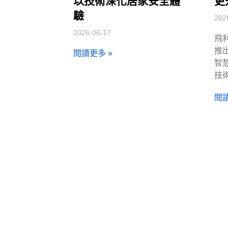
以技術深化居家安全體
更
驗
202
2026-06-17
飛
推出
閱讀更多 »
智
技
閱讀