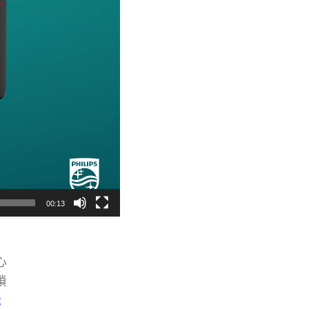
00:13
心
鎖
識