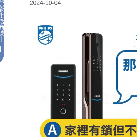
2024-10-04
居
家
生
活
商
城
｜