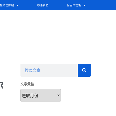
權銷售據點
聯絡我們
保固與售後
?
即
你
文章彙整