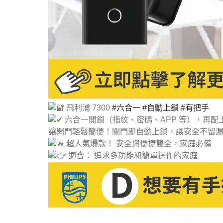
飛利浦 7300
#六合一
#自動上鎖
#有把手
六合一開鎖（指紋、密碼、APP 等），再配
讓開門輕鬆簡便！關門即自動上鎖，讓安全不留
超人氣爆款！ 安全與便捷雙全，家庭必備
適合： 追求多功能和簡單操作的家庭