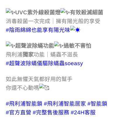
UVC紫外線殺菌燈
有效殺滅細菌
消毒殺菌一次完成｜擁有陽光般的享受
#陰雨綿綿也能享有陽光味
超聲波除蟎功能
過敏不害怕
飛利浦
獨家
功能｜蟎蟲不滋長
#超聲波除蟎儀驅除蟎蟲soeasy
如此無懼天氣都好用的幫手
你還不心動嗎
#飛利浦智能鎖
#飛利浦智能居家
#智能鎖
#官方直營
#完整售後服務
#24H客服