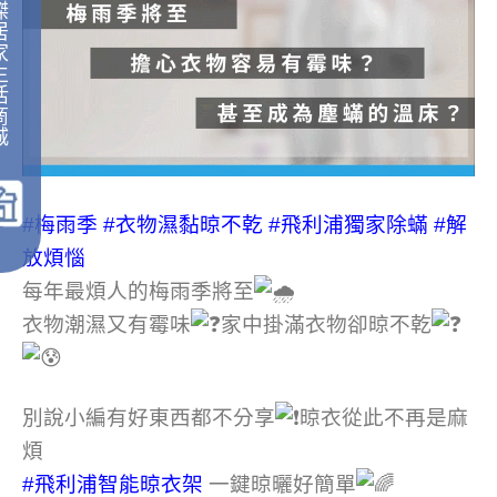
傑
居
家
生
活
商
城
｜
#梅雨季
#衣物濕黏晾不乾
#飛利浦獨家除蟎
#解
放煩惱
每年最煩人的梅雨季將至
衣物潮濕又有霉味
家中掛滿衣物卻晾不乾
別說小編有好東西都不分享
晾衣從此不再是麻
煩
#飛利浦智能晾衣架
一鍵晾曬好簡單