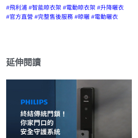
#飛利浦
#智能晾衣架
#電動晾衣架
#升降曬衣
#官方直營
#完整售後服務
#晾曬
#電動曬衣
延伸閱讀