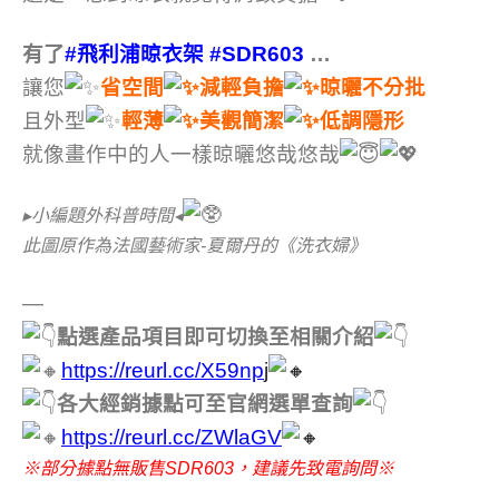
有了
#飛利浦晾衣架
#SDR603
…
讓您
省空間
減輕負擔
晾曬不分批
且外型
輕薄
美觀簡潔
低調隱形
就像畫作中的人一樣晾曬悠哉悠哉
▸小編題外科普時間◂
此圖原作為法國藝術家-夏爾丹的《洗衣婦》
—
點選產品項目即可切換至相關介紹
https://reurl.cc/X59np
j
各大經銷據點可至官網選單查詢
https://reurl.cc/ZWlaGV
※部分據點無販售SDR603，建議先致電詢問※