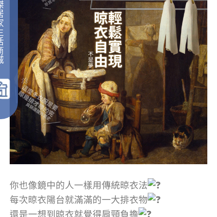
傑
居
家
生
活
商
城
｜
你也像鏡中的人一樣用傳統晾衣法
每次晾衣陽台就滿滿的一大排衣物
還是一想到晾衣就覺得肩頸負擔