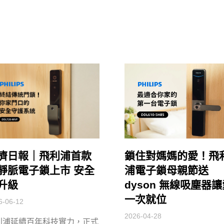
濟日報｜飛利浦首款
鎖住對媽媽的愛！飛
靜脈電子鎖上市 安全
浦電子鎖母親節送
升級
dyson 無線吸塵器
一次就位
6-06-12
2026-04-28
利浦延續百年科技實力，正式