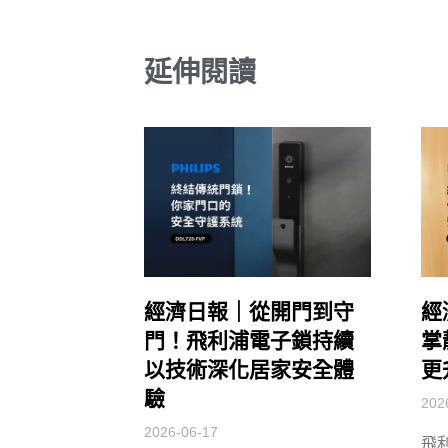
延伸閱讀
經濟日報｜從開門到守
經
門！飛利浦電子鎖持續
掌
以技術深化居家安全體
更
驗
202
2026-06-17
飛