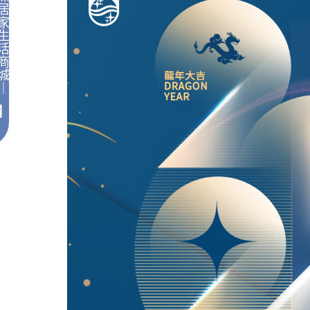
居
家
生
活
商
城
｜