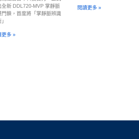
全新 DDL720-MVP 掌靜脈
閱讀更多 »
慧門鎖，首度將「掌靜脈辨識
術」
更多 »