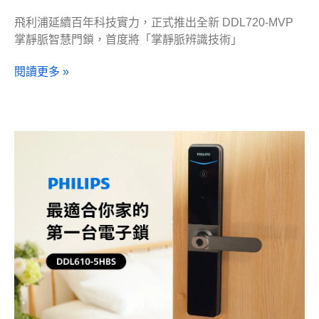
飛利浦延續百年科技實力，正式推出全新 DDL720-MVP
掌靜脈智慧門鎖，首度將「掌靜脈辨識技術」
閱讀更多 »