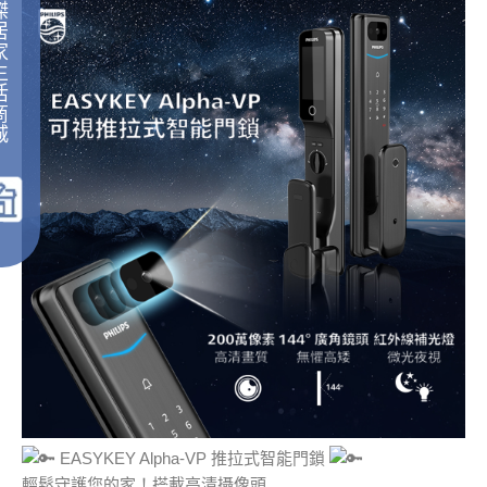
傑
居
家
生
活
商
城
｜
EASYKEY Alpha-VP 推拉式智能門鎖
輕鬆守護您的家！搭載高清攝像頭