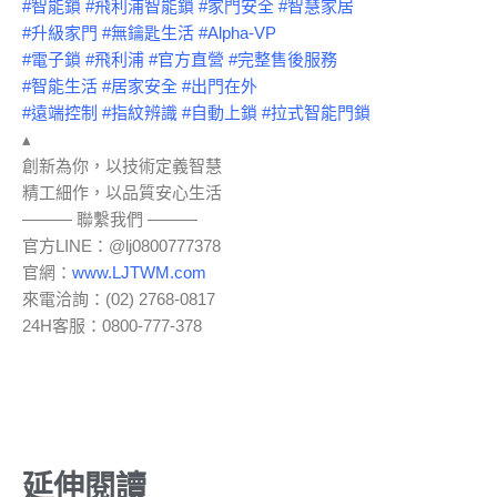
#智能鎖
#飛利浦智能鎖
#家門安全
#智慧家居
#升級家門
#無鑰匙生活
#Alpha
-VP
#電子鎖
#飛利浦
#官方直營
#完整售後服務
#智能生活
#居家安全
#出門在外
#遠端控制
#指紋辨識
#自動上鎖
#拉式智能門鎖
▴
創新為你，以技術定義智慧
精工細作，以品質安心生活
——— 聯繫我們 ———
官方LINE：@lj0800777378
官網：
www.LJTWM.com
來電洽詢：(02) 2768-0817
24H客服：0800-777-378
延伸閱讀