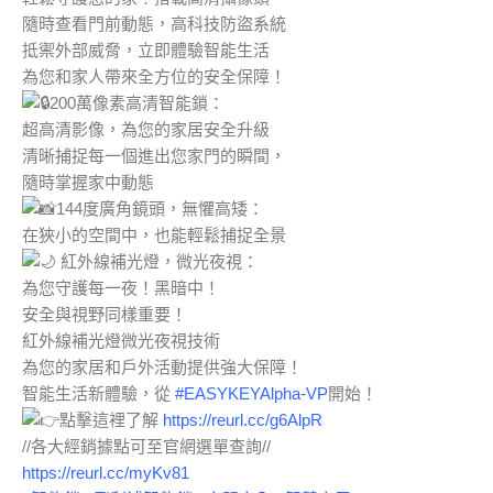
隨時查看門前動態，高科技防盜系統
抵禦外部威脅，立即體驗智能生活
為您和家人帶來全方位的安全保障！
200萬像素高清智能鎖：
超高清影像，為您的家居安全升級
清晰捕捉每一個進出您家門的瞬間，
隨時掌握家中動態
144度廣角鏡頭，無懼高矮：
在狹小的空間中，也能輕鬆捕捉全景
紅外線補光燈，微光夜視：
為您守護每一夜！黑暗中！
安全與視野同樣重要！
紅外線補光燈微光夜視技術
為您的家居和戶外活動提供強大保障！
智能生活新體驗，從
#EASYKEYAlpha
-VP
開始！
點擊這裡了解
https://reurl.cc/g6AlpR
//各大經銷據點可至官網選單查詢//
https://reurl.cc/myKv81