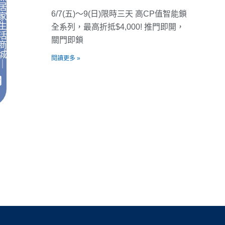
居
6/7(五)～9(日)限時三天 高CP值智能鎖
家
生
全系列，最高折抵$4,000! 推門即開，
活
關門即鎖
商
城
閱讀更多 »
｜