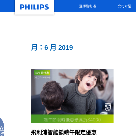
選擇飛利浦
公司介紹
月：6 月 2019
立
飛利浦智能鎖端午限定優惠
傑