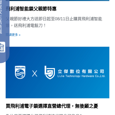
傑
居
飛利浦智能鎖父親節特惠
家
生
父親節好禮大方送即日起至08/11日止購買飛利浦智能
活
鎖，送飛利浦電鬍刀！
商
城
閱讀更多 »
｜
買飛利浦電子鎖選擇直營總代理，無後顧之憂