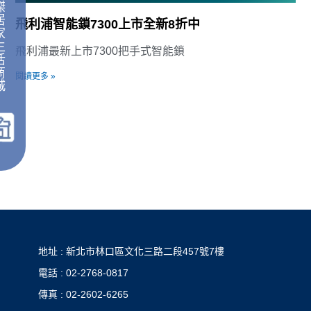
傑
居
飛利浦智能鎖7300上市全新8折中
家
生
飛利浦最新上市7300把手式智能鎖
活
商
閱讀更多 »
城
｜
地址 : 新北市林口區文化三路二段457號7樓
電話 : 02-2768-0817
傳真 : 02-2602-6265