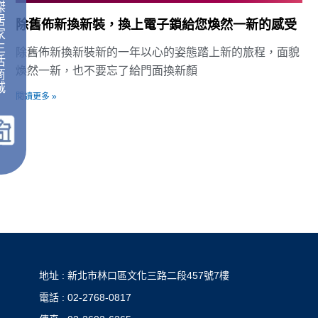
傑
居
除舊佈新換新裝，換上電子鎖給您煥然一新的感受
家
生
除舊佈新換新裝新的一年以心的姿態踏上新的旅程，面貌
活
煥然一新，也不要忘了給門面換新顏
商
城
閱讀更多 »
｜
地址 : 新北市林口區文化三路二段457號7樓
電話 : 02-2768-0817