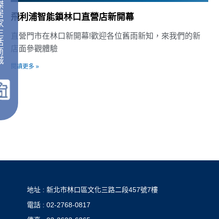
傑
居
飛利浦智能鎖林口直營店新開幕
家
生
直營門市在林口新開幕!歡迎各位舊雨新知，來我們的新
活
店面參觀體驗
商
城
閱讀更多 »
｜
地址 : 新北市林口區文化三路二段457號7樓
電話 : 02-2768-0817