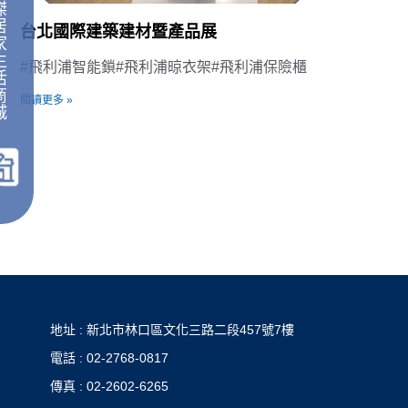
傑
居
台北國際建築建材暨產品展
家
生
#飛利浦智能鎖#飛利浦晾衣架#飛利浦保險櫃
活
商
閱讀更多 »
城
｜
地址 : 新北市林口區文化三路二段457號7樓
電話 : 02-2768-0817
傳真 : 02-2602-6265