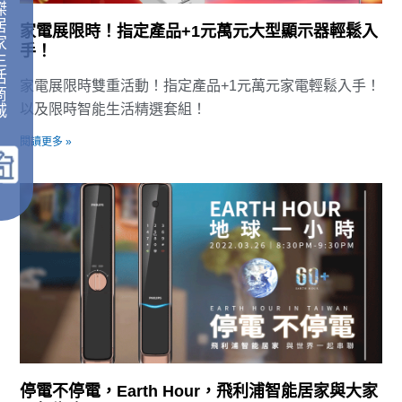
傑
居
家電展限時！指定產品+1元萬元大型顯示器輕鬆入
家
手！
生
活
家電展限時雙重活動！指定產品+1元萬元家電輕鬆入手！
商
以及限時智能生活精選套組！
城
｜
閱讀更多 »
停電不停電，Earth Hour，飛利浦智能居家與大家