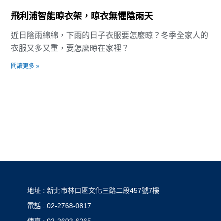
飛利浦智能晾衣架，晾衣無懼陰雨天
近日陰雨綿綿，下雨的日子衣服要怎麼晾？冬季全家人的
衣服又多又重，要怎麼晾在家裡？
閱讀更多 »
地址 : 新北市林口區文化三路二段457號7樓
電話 : 02-2768-0817