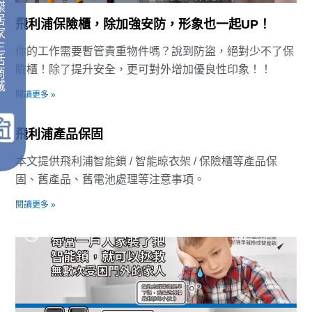
傑
居
飛利浦保險櫃，除加強安防，形象也一起UP！
家
生
你的工作需要暫管貴重物件嗎？說到防盜，絕對少不了保
活
險櫃！除了提升安全，更可對外增加優良性印象！！
商
城
閱讀更多 »
｜
飛利浦產品保固
本文提供飛利浦智能鎖 / 智能晾衣架 / 保險櫃等產品保
固、舊產品、舊電池處理等注意事項。
閱讀更多 »