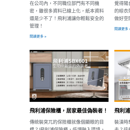
在公司內，不同職位部門有不同機
覺得陽
密，雖很多資料已線上化，紙本資料
的晾衣
還是少不了！飛利浦讓你輕鬆安全的
做好空
管理！
閱讀更多 
閱讀更多 »
飛利浦保險櫃，居家最佳偽裝者！
飛利浦
傳統裝突兀的保險櫃就像個顯眼的目
裝潢時
標？|飛利浦保險櫃，低調融入環境，
去？這