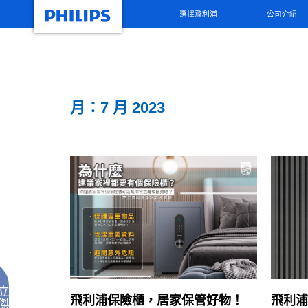
選擇飛利浦
公司介紹
月：7 月 2023
立
飛利浦保險櫃，居家保管好物！
飛利浦
傑