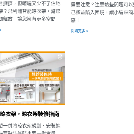
台擁擠，但晾曬又少不了佔地
需要注意？注意這些問題可以
架？飛利浦智能晾衣架，幫您
己權益陷入困境，讓小編來簡
間釋放！讓您擁有更多空間！
惑！
»
閱讀更多 »
晾衣架，晾衣架裝修指南
想一併將晾衣架規劃、安裝進
些要點裝修時也要一併考量！