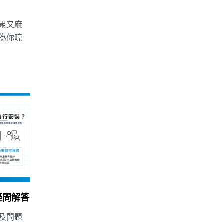
累又麻
為你晾
疑問解答
及問題