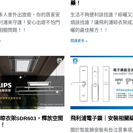
藥！
多人會外出旅遊，你的居家安
生活不夠便利該找誰？晾曬又
利浦來守護！安心出遊不怕門
煩該找誰？讓飛利浦晾衣架成
相關問題！！
曬的最佳解方！！
»
閱讀更多 »
晾衣架SDR603，釋放空間
飛利浦電子鎖｜安裝相關
！
關於智能鎖安裝有些注意事項