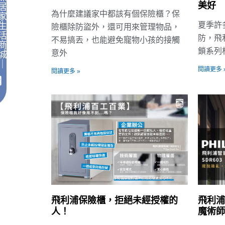
美好
居
為什麼建議家中都該有個保險櫃？保
家
夏季許
生
險櫃除防盜外，還可用來管理物品，
活
防，飛
不易搞丟，也能避免寵物小孩的接觸
商
鎖系列
意外
城
｜
閱讀更多 
閱讀更多 »
飛利浦保險櫃，拒絕未經授權的
飛利浦
人！
魔術師