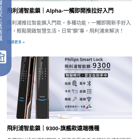
傑
居
飛利浦智能鎖｜Alpha-一觸即開推拉好入門
家
生
飛利浦推拉智能鎖入門款，多種功能，一觸即開新手好入
活
門，輕鬆開啟智慧生活。日常”鎖”事，飛利浦來解決！
商
城
閱讀更多 »
｜
飛利浦智能鎖｜9300-旗艦款遠端機種