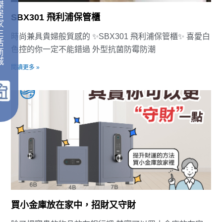
傑
居
SBX301 飛利浦保管櫃
家
生
時尚兼具貴婦般質感的 ✨SBX301 飛利浦保管櫃✨ 喜愛白
活
色控的你一定不能錯過 外型抗菌防霉防潮
商
城
閱讀更多 »
｜
買小金庫放在家中，招財又守財