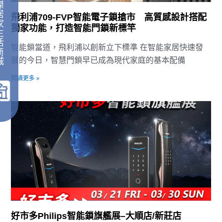
傑
居
飛利浦709-FVP智能電子鎖搶市 高質感設計搭配
家
獨家功能，打造智能門鎖新標竿
生
活
智能鎖當道，飛利浦以創新立下標準 在智能家居快速發
商
展的今日，智慧門鎖早已成為現代家庭的基本配備
城
｜
閱讀更多 »
好市多Philips智能鎖旗艦展–大順店/新莊店