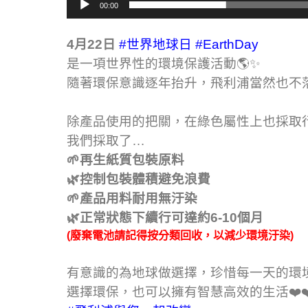
00:00
4月22日
#世界地球日 #EarthDay
是一項世界性的環境保護活動🌎✨
隨著環保意識逐年抬升，飛利浦當然也不
除產品使用的把關，在綠色屬性上也採取行
我們採取了…
🌱再生紙質包裝原料
🌿控制包裝體積避免浪費
🌱產品用料耐用無汙染
🌿正常狀態下續行可達約6-10個月
(廢棄電池請記得按分類回收，以減少環境汙染)
有意識的為地球做選擇，珍惜每一天的環
選擇環保，也可以擁有智慧高效的生活❤️❤