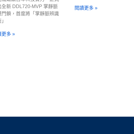
全新 DDL720-MVP 掌靜脈
閱讀更多 »
慧門鎖，首度將「掌靜脈辨識
術」
更多 »