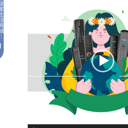
播
居
家
放
生
器
活
商
城
｜