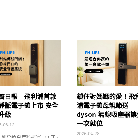
濟日報｜飛利浦首款
鎖住對媽媽的愛！飛
靜脈電子鎖上市 安全
浦電子鎖母親節送
升級
dyson 無線吸塵器
一次就位
6-06-12
2026-04-28
利浦延續百年科技實力，正式