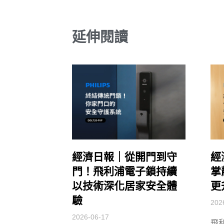
延伸閱讀
經濟日報｜從開門到守
經
門！飛利浦電子鎖持續
掌
以技術深化居家安全體
更
驗
202
2026-06-17
飛