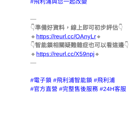
#飛利浦與您一起改變
—
👇
準備好資料，線上即可初步評估
👇
🔸
https://reurl.cc/OAnyLr
🔸
👇
智能鎖相關疑難雜症也可以看這邊
👇
🔸
https://reurl.cc/X59npj
🔸
—
#電子鎖
#飛利浦智能鎖
#飛利浦
#官方直營
#完整售後服務
#24H客服