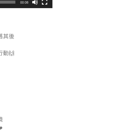
00:08
落其後
動🙌
境
️