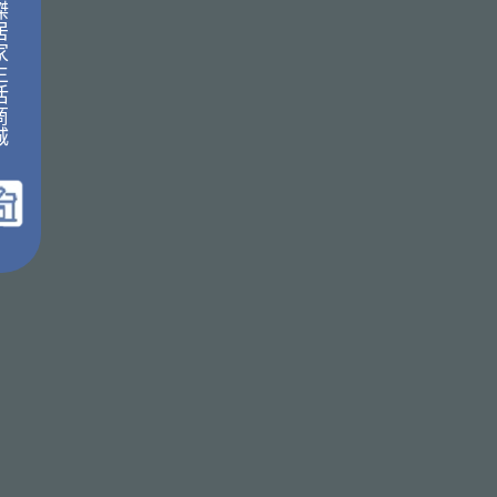
傑
居
家
生
活
商
城
｜