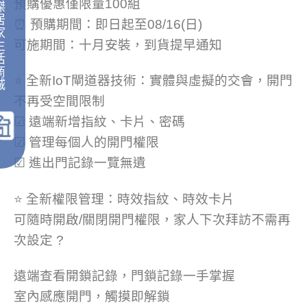
預購優惠僅限量100組
傑
居
⏰
預購期間：即日起至08/16(日)
家
可施期間：十月安裝，到貨提早通知
生
活
商
⭐ 全新IoT閘道器技術：實體與虛擬的交會，開門
城
｜
不再受空間限制
☑
遠端新增指紋、卡片、密碼
☑
管理每個人的開門權限
☑
進出門記錄一覽無遺
⭐
全新權限管理：時效指紋、時效卡片
可隨時開啟/關閉開門權限，家人下次拜訪不需再
次設定
?
遠端查看開鎖記錄，門鎖記錄一手掌握
室內感應開門，觸摸即解鎖